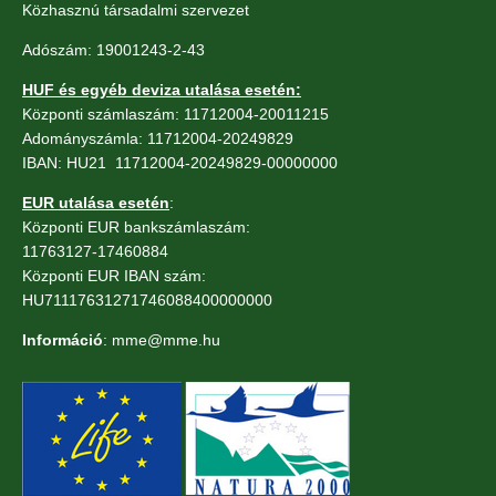
Közhasznú társadalmi szervezet
Adószám: 19001243-2-43
HUF és egyéb deviza utalása esetén:
Központi számlaszám: 11712004-20011215
Adományszámla: 11712004-20249829
IBAN: HU21 11712004-20249829-00000000
EUR utalása esetén
:
Központi EUR bankszámlaszám:
11763127-17460884
Központi EUR IBAN szám:
HU71117631271746088400000000
Információ
: mme@mme.hu