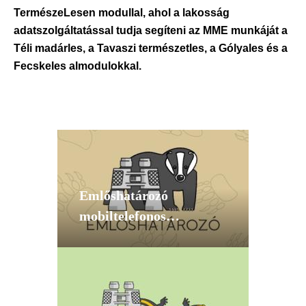
TermészeLesen modullal, ahol a lakosság
adatszolgáltatással tudja segíteni az MME munkáját a
Téli madárles, a Tavaszi természetles, a Gólyales és a
Fecskeles almodulokkal.
Emlőshatározó
mobiltelefonos
alkalmazás