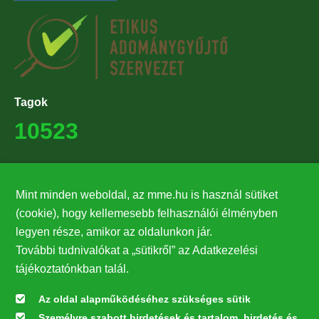
Tagok
10523
Támogatók
Mint minden weboldal, az mme.hu is használ sütiket
27224
(cookie), hogy kellemesebb felhasználói élményben
legyen része, amikor az oldalunkon jár.
Hírlevél feliratkozás
További tudnivalókat a „sütikről” az Adatkezelési
Értesüljön elsőként legfrissebb híreinkről, eseményeinkről!
tájékoztatónkban talál.
Az oldal alapműködéséhez szükséges sütik
Személyre szabott hirdetések és tartalom, hirdetés és