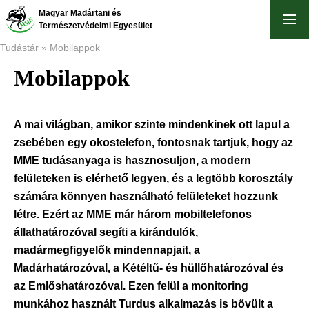
Ugrás
Magyar Madártani és
a
Természetvédelmi Egyesület
tartalomra
Tudástár
Mobilappok
Mobilappok
Morzsa
A mai világban, amikor szinte mindenkinek ott lapul a
zsebében egy okostelefon, fontosnak tartjuk, hogy az
MME tudásanyaga is hasznosuljon, a modern
felületeken is elérhető legyen, és a legtöbb korosztály
számára könnyen használható felületeket hozzunk
létre. Ezért az MME már három mobiltelefonos
állathatározóval segíti a kirándulók,
madármegfigyelők mindennapjait, a
Madárhatározóval, a Kétéltű- és hüllőhatározóval és
az Emlőshatározóval. Ezen felül a monitoring
munkához használt Turdus alkalmazás is bővült a