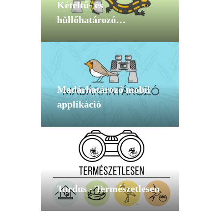
Kétéltű- és
hüllőhatározó
mobiltelefonos
alkalmazás
Madárhatározó mobil
applikáció
Turdus - Természetlesen